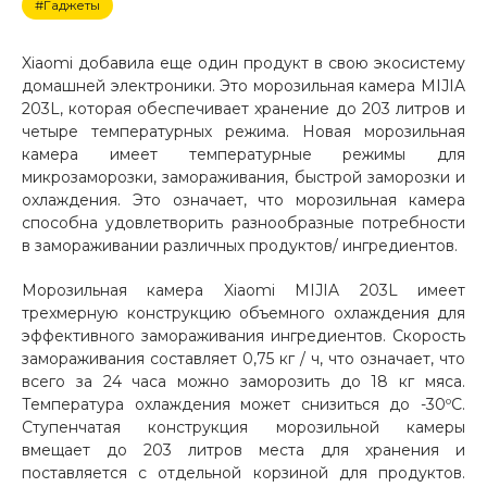
#Гаджеты
Добавляйте товары
в корзину
Xiaomi добавила еще один продукт в свою экосистему
домашней электроники. Это морозильная камера MIJIA
203L, которая обеспечивает хранение до 203 литров и
четыре температурных режима. Новая морозильная
Оплачивайте сегодня только
камера имеет температурные режимы для
25
% картой любого банка
микрозаморозки, замораживания, быстрой заморозки и
охлаждения. Это означает, что морозильная камера
способна удовлетворить разнообразные потребности
Получайте товар
в замораживании различных продуктов/ ингредиентов.
выбранный способом
Морозильная камера Xiaomi MIJIA 203L имеет
трехмерную конструкцию объемного охлаждения для
Оставшиеся
75
% будут
эффективного замораживания ингредиентов. Скорость
списываться
с вашей карты
замораживания составляет 0,75 кг / ч, что означает, что
по
25
%
каждые 2 недели
всего за 24 часа можно заморозить до 18 кг мяса.
Температура охлаждения может снизиться до -30ºC.
Ступенчатая конструкция морозильной камеры
вмещает до 203 литров места для хранения и
поставляется с отдельной корзиной для продуктов.
Подробнее