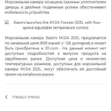
Морозильная камера оснащена съемным уплотнителем
об оплате Плайтом
дверцы, а двойные подвижные ролики обеспечивают
мобильность устройства.
Остались вопросы?
25
8 800 302-02-51
Морозильная камера Xiaomi MIJIA 203L предлагается
plait.ru
по начальной цене 899 юаней (~ 126 долларов) и может
раз в 2
быть приобретена в JD.com . На данный момент нет
недели
доступных подробностей о выпуске продукта на
зарубежном рынке. Доступная цена и множество
температурных режимов, доступных для морозильной
камеры MIJIA 203L, могут обеспечить ей достойный
прием на китайском рынке.
Назад к списку