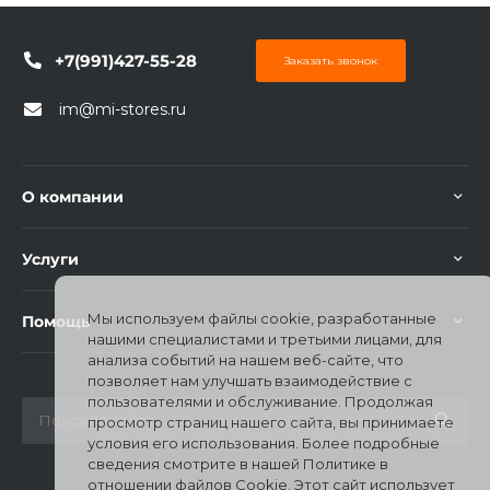
+7(991)427-55-28
Заказать звонок
im@mi-stores.ru
раз в 2 недели
О компании
Услуги
Мы используем файлы cookie, разработанные
Помощь
нашими специалистами и третьими лицами, для
анализа событий на нашем веб-сайте, что
позволяет нам улучшать взаимодействие с
пользователями и обслуживание. Продолжая
просмотр страниц нашего сайта, вы принимаете
условия его использования. Более подробные
сведения смотрите в нашей Политике в
отношении файлов Cookie. Этот сайт использует