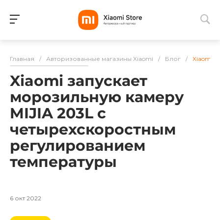
Для клиентов всех банков
Главная
/
Авторизованные магазины Xiaomi
/
Блог
/
Xiaomi 
Разбейте
Xiaomi запускает
оплату
на части
морозильную камеру
без переплат
MIJIA 203L с
четырехскоростным
регулированием
График платежей
температуры
Сегодня
25
%
6 окт 2022