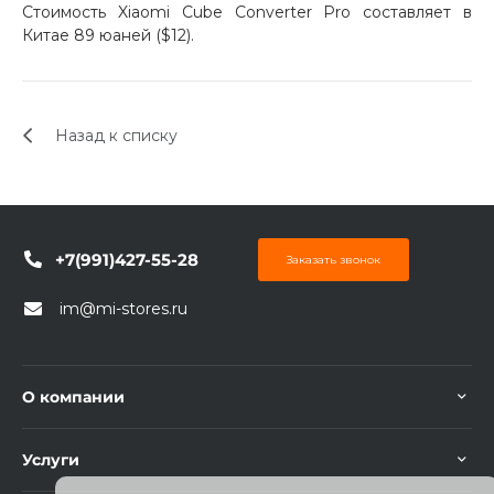
Стоимость Xiaomi Cube Converter Pro составляет в
об оплате Плайтом
Китае 89 юаней ($12).
Назад к списку
Остались вопросы?
25
8 800 302-02-51
plait.ru
раз в 2
недели
+7(991)427-55-28
Заказать звонок
im@mi-stores.ru
О компании
Услуги