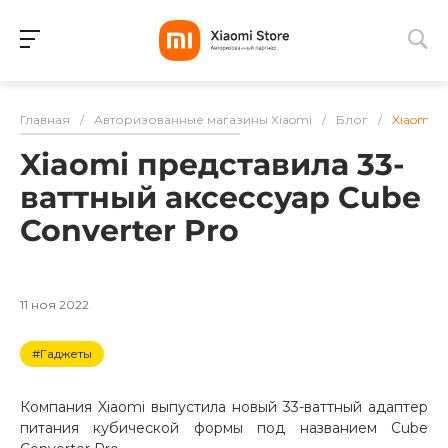
Для клиентов всех банков
Главная
/
Авторизованные магазины Xiaomi
/
Блог
/
Xiaomi п
Разбейте
Xiaomi представила 33-
оплату
на части
ваттный аксессуар Cube
без переплат
Converter Pro
График платежей
11 ноя 2022
#Гаджеты
Сегодня
25
%
Компания Xiaomi выпустила новый 33-ваттный адаптер
питания кубической формы под названием Cube