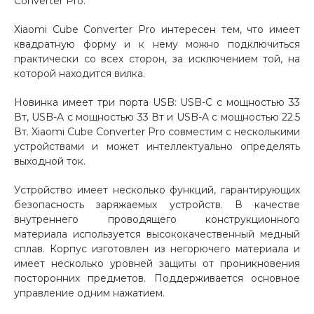
Converter Pro.
Добавляйте товары
Xiaomi Cube Converter Pro интересен тем, что имеет
в корзину
квадратную форму и к нему можно подключиться
практически со всех сторон, за исключением той, на
которой находится вилка.
Оплачивайте сегодня только
25
% картой любого банка
Новинка имеет три порта USB: USB-C с мощностью 33
Вт, USB-A с мощностью 33 Вт и USB-A с мощностью 22.5
Вт. Xiaomi Cube Converter Pro совместим с несколькими
устройствами и может интеллектуально определять
Получайте товар
выходной ток.
выбранный способом
Устройство имеет несколько функций, гарантирующих
безопасность заряжаемых устройств. В качестве
Оставшиеся
75
% будут
внутреннего проводящего конструкционного
списываться
с вашей карты
материала используется высококачественный медный
по
25
%
каждые 2 недели
сплав. Корпус изготовлен из негорючего материала и
имеет несколько уровней защиты от проникновения
посторонних предметов. Поддерживается основное
управление одним нажатием.
Подробнее