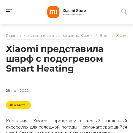
Для клиентов всех банков
Главная
/
Авторизованные магазины Xiaomi
/
Блог
/
Xiaomi п
Разбейте
Xiaomi представила
оплату
на части
шарф с подогревом
без переплат
Smart Heating
График платежей
28 ноя 2022
#Гаджеты
Сегодня
25
%
Компания Xiaomi представила новый полезный
аксессуар для холодной погоды – самонагревающийся