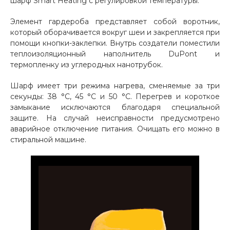
шарф Smart Heating с регулировкой температуры.
Добавляйте товары
Элемент гардероба представляет собой воротник,
в корзину
который оборачивается вокруг шеи и закрепляется при
помощи кнопки-заклепки. Внутрь создатели поместили
теплоизоляционный наполнитель DuPont и
Оплачивайте сегодня только
термопленку из углеродных нанотрубок.
25
% картой любого банка
Шарф имеет три режима нагрева, сменяемые за три
секунды: 38 °C, 45 °C и 50 °C. Перегрев и короткое
замыкание исключаются благодаря специальной
Получайте товар
защите. На случай неисправности предусмотрено
выбранный способом
аварийное отключение питания. Очищать его можно в
стиральной машине.
Оставшиеся
75
% будут
списываться
с вашей карты
по
25
%
каждые 2 недели
Подробнее