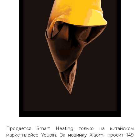
об оплате Плайтом
Остались вопросы?
25
8 800 302-02-51
plait.ru
раз в 2
недели
Продается Smart Heating только на китайском
маркетплейсе Youpin. За новинку Xiaomi просит 149