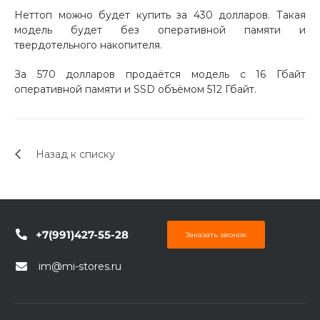
об оплате Плайтом
Неттоп можно будет купить за 430 долларов. Такая
модель будет без оперативной памяти и
твердотельного накопителя.
За 570 долларов продаётся модель с 16 Гбайт
Остались вопросы?
оперативной памяти и SSD объёмом 512 Гбайт.
25
8 800 302-02-51
plait.ru
раз в 2
недели
Назад к списку
+7(991)427-55-28
Заказать звонок
im@mi-stores.ru