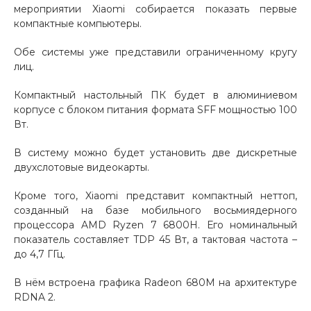
мероприятии Xiaomi собирается показать первые
Добавляйте товары
компактные компьютеры.
в корзину
Обе системы уже представили ограниченному кругу
лиц.
Оплачивайте сегодня только
Компактный настольный ПК будет в алюминиевом
25
% картой любого банка
корпусе с блоком питания формата SFF мощностью 100
Вт.
Получайте товар
В систему можно будет установить две дискретные
выбранный способом
двухслотовые видеокарты.
Кроме того, Xiaomi представит компактный неттоп,
Оставшиеся
75
% будут
созданный на базе мобильного восьмиядерного
списываться
с вашей карты
процессора AMD Ryzen 7 6800H. Его номинальный
показатель составляет TDP 45 Вт, а тактовая частота –
по
25
%
каждые 2 недели
до 4,7 ГГц.
В нём встроена графика Radeon 680M на архитектуре
RDNA 2.
Подробнее