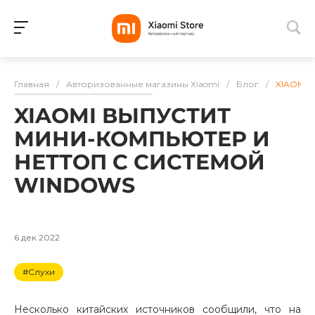
Для клиентов всех банков
Главная
/
Авторизованные магазины Xiaomi
/
Блог
/
XIAOMI
Разбейте
XIAOMI ВЫПУСТИТ
оплату
на части
МИНИ-КОМПЬЮТЕР И
без переплат
НЕТТОП С СИСТЕМОЙ
WINDOWS
График платежей
6 дек 2022
Сегодня
#Слухи
25
%
Несколько китайских источников сообщили, что на