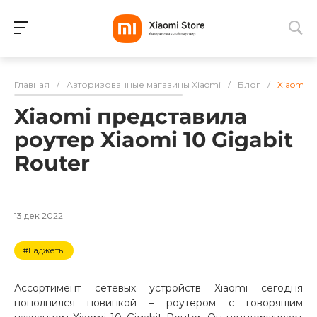
Для клиентов всех банков
Главная
/
Авторизованные магазины Xiaomi
/
Блог
/
Xiaomi п
Разбейте
Xiaomi представила
оплату
на части
роутер Xiaomi 10 Gigabit
без переплат
Router
График платежей
13 дек 2022
#Гаджеты
Сегодня
25
%
Ассортимент сетевых устройств Xiaomi сегодня
пополнился новинкой – роутером с говорящим