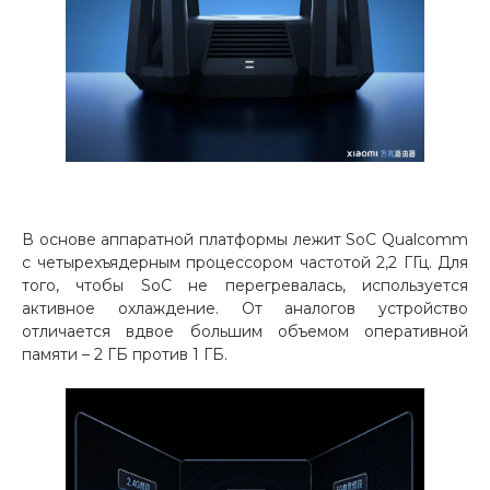
об оплате Плайтом
Остались вопросы?
25
8 800 302-02-51
plait.ru
раз в 2
недели
В основе аппаратной платформы лежит SoC Qualcomm
с четырехъядерным процессором частотой 2,2 ГГц. Для
того, чтобы SoC не перегревалась, используется
активное охлаждение. От аналогов устройство
отличается вдвое большим объемом оперативной
памяти – 2 ГБ против 1 ГБ.