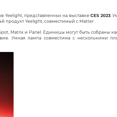
Сегодня
25
%
в Yeelight, представленных на выставке
CES 2023
. 
ый продукт Yeelight, совместимый с Matter.
 Spot, Matrix и Panel. Единицы могут быть собраны к
вие. Умная лампа совместима с несколькими п
Добавляйте товары
в корзину
Оплачивайте сегодня только
25
% картой любого банка
Получайте товар
выбранный способом
Оставшиеся
75
% будут
списываться