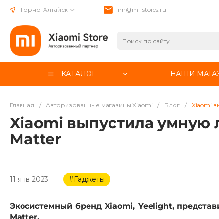
Горно-Алтайск
im@mi-stores.ru
КАТАЛОГ
НАШИ МАГА
Главная
/
Авторизованные магазины Xiaomi
/
Блог
/
Xiaomi в
Xiaomi выпустила умную 
Matter
11 янв 2023
#Гаджеты
Экосистемный бренд Xiaomi, Yeelight, предст
Matter.