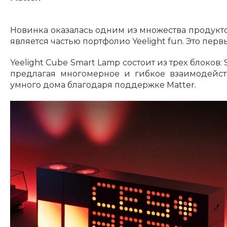
Новинка оказалась одним из множества продукто
является частью портфолио Yeelight fun. Это перв
Yeelight Cube Smart Lamp состоит из трех блоков:
предлагая многомерное и гибкое взаимодейст
умного дома благодаря поддержке Matter.