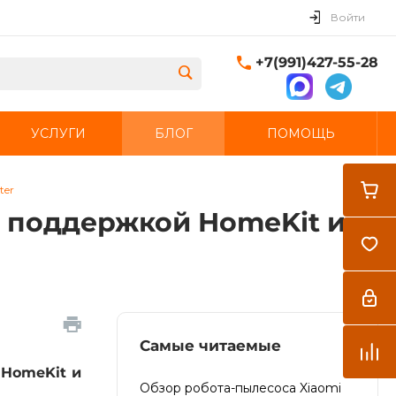
Войти
+7(991)427-55-28
УСЛУГИ
БЛОГ
ПОМОЩЬ
Закрыть
ter
с поддержкой HomeKit и
Самые читаемые
 HomeKit и
Обзор робота-пылесоса Xiaomi