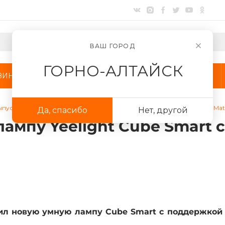
ВАШ ГОРОД
ГОРНО-АЛТАЙСК
ЗИНЫ
АКЦИИ
КОМПАНИЯ
ыпустила умную лампу Yeelight Cube Smart с поддержкой HomeKit и Mat
Да, спасибо
Нет, другой
лампу Yeelight Cube Smart 
Для клиентов всех банков
Разбейте
оплату
на части
без переплат
График платежей
авил новую умную лампу Cube Smart с поддержкой