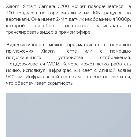
Xiaomi Smart Camera C200 может поворачиваться на
Добавляйте товары
360 градусов по горизонтали и на 106 градусов по
в корзину
вертикали. Она имеет 2-Мп датчик изображения 1080p,
который способен захватывать, записывать и
транслировать видео в прямом эфире.
Оплачивайте сегодня только
25
% картой любого банка
Видеоактивность можно просматривать с помощью
приложения Xiaomi Home или с помощью
подключенного устройства отображения.
Поддерживается WDR. Камера может легко работать
Получайте товар
ночью, используя инфракрасный свет с длиной волны
выбранный способом
940 нм. Инфракрасный свет сам по себе не светится,
что обеспечивает скрытность.
Оставшиеся
75
% будут
списываться
с вашей карты
по
25
%
каждые 2 недели
Подробнее