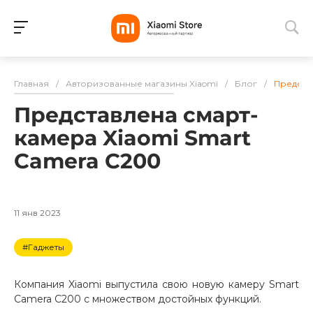
Для клиентов всех банков
Главная
/
Авторизованные магазины Xiaomi
/
Блог
/
Предста
Разбейте
Представлена смарт-
оплату
на части
камера Xiaomi Smart
без переплат
Camera C200
График платежей
11 янв 2023
#Гаджеты
Сегодня
25
%
Компания Xiaomi выпустила свою новую камеру Smart
Camera C200 с множеством достойных функций.