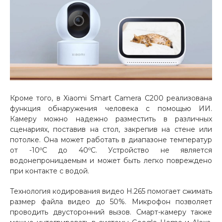
об оплате Плайтом
Остались вопросы?
25
8 800 302-02-51
plait.ru
раз в 2
Кроме того, в Xiaomi Smart Camera C200 реализована
недели
функция обнаружения человека с помощью ИИ.
Камеру можно надежно разместить в различных
сценариях, поставив на стол, закрепив на стене или
потолке. Она может работать в диапазоне температур
от -10ºC до 40ºC. Устройство не является
водонепроницаемым и может быть легко повреждено
при контакте с водой.
Технология кодирования видео H.265 помогает сжимать
размер файла видео до 50%. Микрофон позволяет
проводить двусторонний вызов. Смарт-камеру также