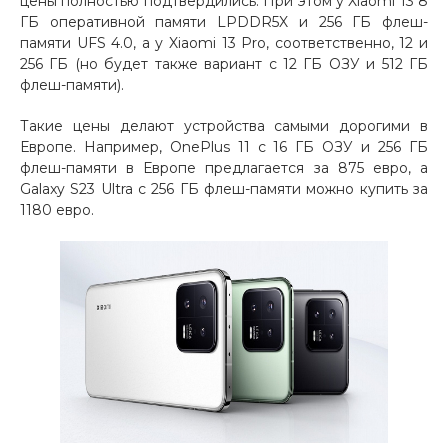
цены полностью подтвердились. При этом у Xiaomi 13 8
ГБ оперативной памяти LPDDR5X и 256 ГБ флеш-
Добавляйте товары
памяти UFS 4.0, а у Xiaomi 13 Pro, соответственно, 12 и
в корзину
256 ГБ (но будет также вариант с 12 ГБ ОЗУ и 512 ГБ
флеш-памяти).
Оплачивайте сегодня только
Такие цены делают устройства самыми дорогими в
25
% картой любого банка
Европе. Например, OnePlus 11 c 16 ГБ ОЗУ и 256 ГБ
флеш-памяти в Европе предлагается за 875 евро, а
Galaxy S23 Ultra с 256 ГБ флеш-памяти можно купить за
1180 евро.
Получайте товар
выбранный способом
Оставшиеся
75
% будут
списываться
с вашей карты
по
25
%
каждые 2 недели
Подробнее