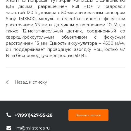
Xiaomi 13 попроще. Тут экран AMOLED с диагональю
6,36 дюйма, разрешением Full HD+ и кадровой
частотой 120 Гц, камера с 50-мегапиксельным сенсором
Sony IMX800, модуль с телеобъективом с фокусным
расстоянием 75 мм и датчиком разрешением 10 Мп, а
также 12-мегапиксельный датчик, соединенный со
сверхширокоугольным объективом с фокусным
расстоянием 15 мм. Емкость аккумулятора – 4500 мА·ч,
раз в 2 недели
он поддерживает проводную зарядку мощностью 67
Вт и беспроводную мощностью 50 Вт.
Назад к списку
+7(991)427-55-28
Заказать звонок
im@mi-stores.ru