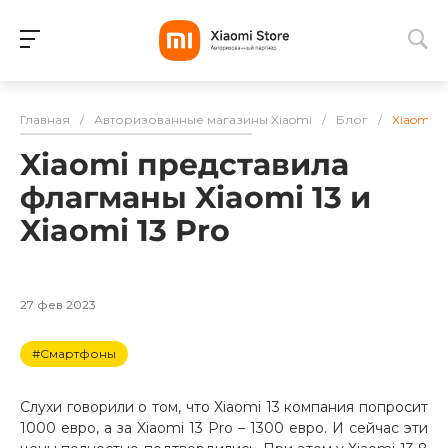
Для клиентов всех банков
Главная
/
Авторизованные магазины Xiaomi
/
Блог
/
Xiaomi п
Разбейте
Xiaomi представила
оплату
на части
флагманы Xiaomi 13 и
без переплат
Xiaomi 13 Pro
График платежей
27 фев 2023
#Смартфоны
Сегодня
25
%
Слухи говорили о том, что Xiaomi 13 компания попросит
1000 евро, а за Xiaomi 13 Pro – 1300 евро. И сейчас эти