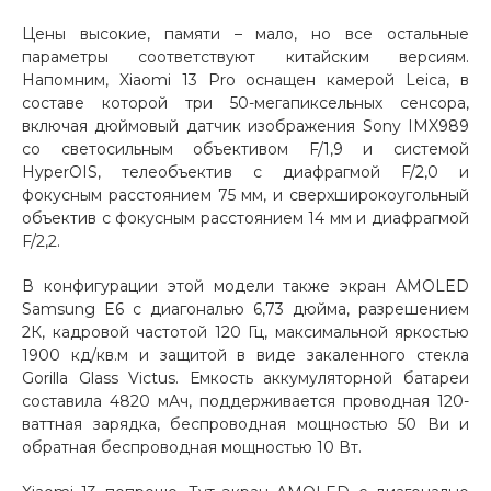
об оплате Плайтом
Цены высокие, памяти – мало, но все остальные
параметры соответствуют китайским версиям.
Напомним, Xiaomi 13 Pro оснащен камерой Leica, в
составе которой три 50-мегапиксельных сенсора,
включая дюймовый датчик изображения Sony IMX989
Остались вопросы?
25
со светосильным объективом F/1,9 и системой
8 800 302-02-51
HyperOIS, телеобъектив с диафрагмой F/2,0 и
plait.ru
раз в 2
фокусным расстоянием 75 мм, и сверхширокоугольный
объектив с фокусным расстоянием 14 мм и диафрагмой
недели
F/2,2.
В конфигурации этой модели также экран AMOLED
Samsung E6 с диагональю 6,73 дюйма, разрешением
2К, кадровой частотой 120 Гц, максимальной яркостью
1900 кд/кв.м и защитой в виде закаленного стекла
Gorilla Glass Victus. Емкость аккумуляторной батареи
составила 4820 мАч, поддерживается проводная 120-
ваттная зарядка, беспроводная мощностью 50 Ви и
обратная беспроводная мощностью 10 Вт.