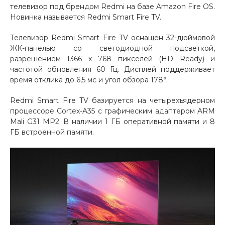
телевизор под брендом Redmi на базе Amazon Fire OS.
Добавляйте товары
Новинка называется Redmi Smart Fire TV.
в корзину
Телевизор Redmi Smart Fire TV оснащен 32-дюймовой
ЖК-панелью со светодиодной подсветкой,
разрешением 1366 x 768 пикселей (HD Ready) и
Оплачивайте сегодня только
частотой обновления 60 Гц. Дисплей поддерживает
25
% картой любого банка
время отклика до 6,5 мс и угол обзора 178°.
Redmi Smart Fire TV базируется на четырехъядерном
Получайте товар
процессоре Cortex-A35 с графическим адаптером ARM
выбранный способом
Mali G31 MP2. В наличии 1 ГБ оперативной памяти и 8
ГБ встроенной памяти.
Оставшиеся
75
% будут
списываться
с вашей карты
по
25
%
каждые 2 недели
Подробнее