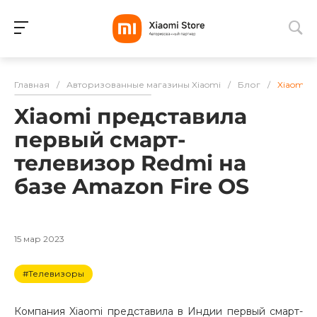
Для клиентов всех банков
Главная
/
Авторизованные магазины Xiaomi
/
Блог
/
Xiaomi п
Разбейте
Xiaomi представила
оплату
на части
первый смарт-
без переплат
телевизор Redmi на
базе Amazon Fire OS
График платежей
15 мар 2023
Сегодня
#Телевизоры
25
%
Компания Xiaomi представила в Индии первый смарт-