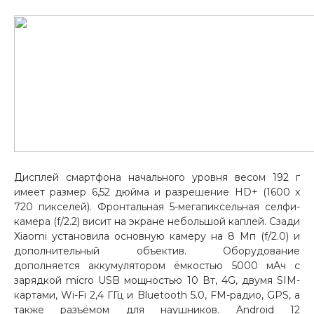
об оплате Плайтом
Остались вопросы?
25
8 800 302-02-51
plait.ru
раз в 2 недели
Дисплей смартфона начального уровня весом 192 г
имеет размер 6,52 дюйма и разрешение HD+ (1600 x
720 пикселей). Фронтальная 5-мегапиксельная селфи-
камера (f/2.2) висит на экране небольшой каплей. Сзади
Xiaomi установила основную камеру на 8 Мп (f/2.0) и
дополнительный объектив. Оборудование
дополняется аккумулятором ёмкостью 5000 мАч с
зарядкой micro USB мощностью 10 Вт, 4G, двумя SIM-
картами, Wi-Fi 2,4 ГГц и Bluetooth 5.0, FM-радио, GPS, а
также разъёмом для наушников. Android 12