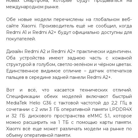
новых смартфона, которые будут продаваться на
международном рынке.
Добавляйте товары
в корзину
Обе новые модели перечислены на глобальном веб-
сайте Xiaomi. Производитель ещё не сообщил, когда
Redmi A1 и Redmi A2+ будут официально доступны для
Оплачивайте сегодня только
покупателей.
25
% картой любого банка
Дизайн Redmi A2 и Redmi A2+ практически идентичен.
Оба устройства имеют заднюю часть с кожаной
структурой в голубом, светло-зелёном и чёрном цветах.
Получайте товар
Единственное видимое отличие – датчик отпечатков
выбранный способом
пальцев в середине задней панели Redmi A2+.
Вот и всё, что касается технических отличий.
Оставшиеся
75
% будут
Спецификации обеих моделей включают быстрый
списываться
с вашей карты
MediaTek Helio G36 с тактовой частотой до 2,2 ГГц в
по
25
%
каждые 2 недели
сочетании с 2 или 3 ГБ оперативной памяти LPDDR4X
и 32 ГБ дискового пространства eMMC 5.1, которое
можно расширить на 1 ТБ с помощью карты памяти.
Xiaomi всё еще может различать модели на рынке по
объему оперативной памяти.
Подробнее