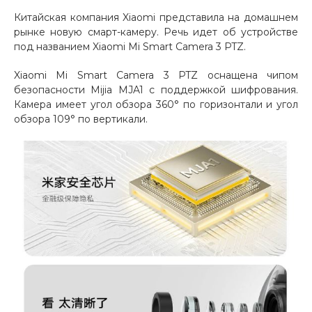
Китайская компания Xiaomi представила на домашнем
Добавляйте товары
рынке новую смарт-камеру. Речь идет об устройстве
в корзину
под названием Xiaomi Mi Smart Camera 3 PTZ.
Xiaomi Mi Smart Camera 3 PTZ оснащена чипом
Оплачивайте сегодня только
безопасности Mijia MJA1 с поддержкой шифрования.
25
% картой любого банка
Камера имеет угол обзора 360° по горизонтали и угол
обзора 109° по вертикали.
Получайте товар
выбранный способом
Оставшиеся
75
% будут
списываться
с вашей карты
по
25
%
каждые 2 недели
Подробнее