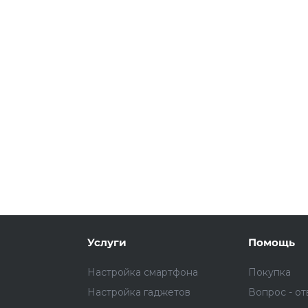
Подробнее
об оплате Плайтом
25
раз в 2
Остались вопросы?
недели
8 800 302-02-51
plait.ru
Услуги
Помощь
Настройка смартфона
Покупка
Настройка гаджетов
Вопрос - от