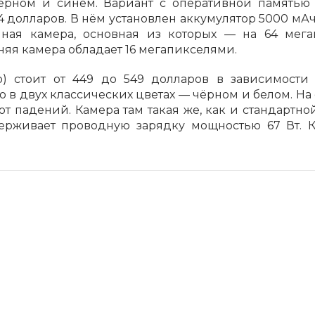
чёрном и синем. Вариант с оперативной памятью
14 долларов. В нём установлен аккумулятор 5000 мА
Сегодня
ная камера, основная из которых — на 64 мег
25
%
яя камера обладает 16 мегапикселями.
o) стоит от 449 до 549 долларов в зависимости
о в двух классических цветах — чёрном и белом. На
 от падений. Камера там такая же, как и стандартно
Добавляйте товары
в корзину
ерживает проводную зарядку мощностью 67 Вт. К
Оплачивайте сегодня только
25
% картой любого банка
Получайте товар
выбранный способом
Оставшиеся
75
% будут
списываться
с вашей карты
по
25
%
каждые 2 недели