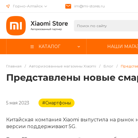
Горно-Алтайск
im@mi-stores.ru
КАТАЛОГ
НАШИ МАГА
Главная
/
Авторизованные магазины Xiaomi
/
Блог
/
Предста
Представлены новые сма
5 мая 2023
#Смартфоны
Китайская компания Xiaomi выпустила на рынок 
версии поддерживают 5G.