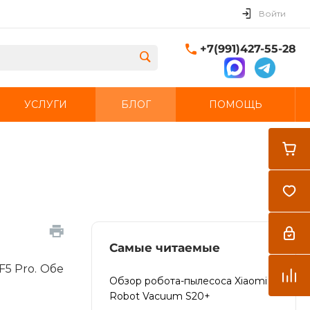
Войти
+7(991)427-55-28
УСЛУГИ
БЛОГ
ПОМОЩЬ
Закрыть
Самые читаемые
5 Pro. Обе
Обзор робота-пылесоса Xiaomi
Robot Vacuum S20+