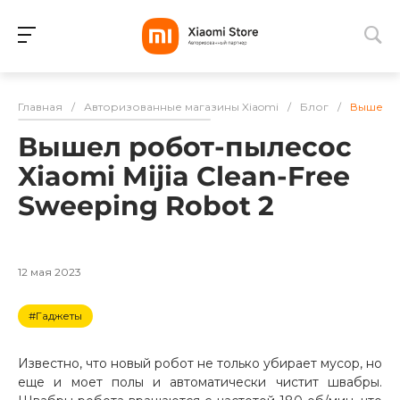
Для клиентов всех банков
Главная
/
Авторизованные магазины Xiaomi
/
Блог
/
Вышел ро
Разбейте
Вышел робот-пылесос
оплату
на части
Xiaomi Mijia Clean-Free
без переплат
Sweeping Robot 2
График платежей
12 мая 2023
#Гаджеты
Сегодня
25
%
Известно, что новый робот не только убирает мусор, но
еще и моет полы и автоматически чистит швабры.