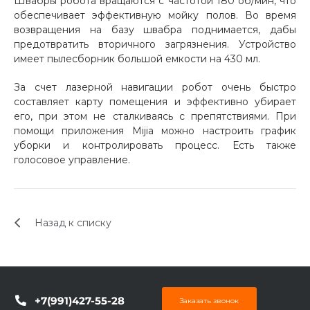
Швабры робота вращаются с частотой 180 об/мин, что
обеспечивает эффективную мойку полов. Во время
Добавляйте товары
возвращения на базу швабра поднимается, дабы
в корзину
предотвратить вторичного загрязнения. Устройство
имеет пылесборник большой емкости на 430 мл.
Оплачивайте сегодня только
За счет лазерной навигации робот очень быстро
25
% картой любого банка
составляет карту помещения и эффективно убирает
его, при этом не сталкиваясь с препятствиями. При
помощи приложения Mijia можно настроить график
уборки и контролировать процесс. Есть также
Получайте товар
голосовое управление.
выбранный способом
Оставшиеся
75
% будут
Назад к списку
списываться
с вашей карты
по
25
%
каждые 2 недели
+7(991)427-55-28
Заказать звонок
Подробнее