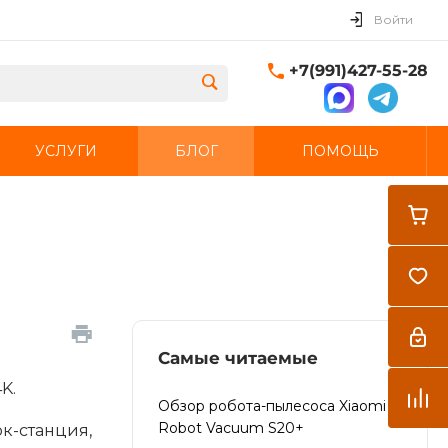
Войти
+7(991)427-55-28
УСЛУГИ
БЛОГ
ПОМОЩЬ
Закрыть
Самые читаемые
K.
Обзор робота-пылесоса Xiaomi
Robot Vacuum S20+
-станция,