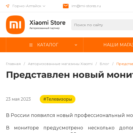
Горно-Алтайск
im@mi-stores.ru
КАТАЛОГ
НАШИ МАГА
Главная
/
Авторизованные магазины Xiaomi
/
Блог
/
Представ
Представлен новый монит
23 мая 2023
#Телевизоры
В России появился новый профессиональный мон
В мониторе предусмотрено несколько допол