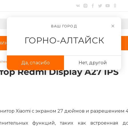
ВАШ ГОРОД
ГОРНО-АЛТАЙСК
ЗИНЫ
АКЦИИ
КОМПАНИЯ
лен новый монитор Redmi Display A27 IPS
Да, спасибо
Нет, другой
Для клиентов всех банков
ор Redmi Display A27 IPS
Разбейте
оплату
на части
без переплат
итор Xiaomi с экраном 27 дюймов и разрешением 4
График платежей
нительных функций, таких как встроенная док