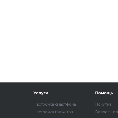
Подробнее
об оплате Плайтом
25
раз в 2
Остались вопросы?
недели
8 800 302-02-51
plait.ru
Услуги
Помощь
Настройка смартфона
Покупка
Настройка гаджетов
Вопрос - от