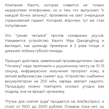
Компания Xiaomi, которая славится не только
Добавляйте товары
недорогими телефонами, но и тем, что выпускает "к
в корзину
каждой бочке затычку", произвела на свет очередной
странноватый гаджет. Который, впрочем, тут же стал
популярным.
Оплачивайте сегодня только
25
% картой любого банка
Это "умная чесалка" против комариных укусов.
Называется устройство Xiaomi Mijia Qiaoqingting и
выглядит, как цилиндр примерно в 2 раза толще и
длиннее тюбика губной помады.
Получайте товар
выбранный способом
Принцип действия, заявленный производителем, такой.
"Чесалку" надо приложить к укушенному месту на 10-15
секунд, инфракрасное излучение прогреет кожу, а
Оставшиеся
75
% будут
легкий вибромассаж снимет зуд. Устройство снабжено
списываться
с вашей карты
аккумулятором на 200 мАч, заряда хватает надолго.
по
25
%
каждые 2 недели
Процедуру можно повторять сколько угодно раз
подряд, она не вредит организму.
"Ручка для снятия зуда" продается на АлиЭкспресс и
стоит от 1500 до 2000 рублей. Отзывов пока нет, но
Подробнее