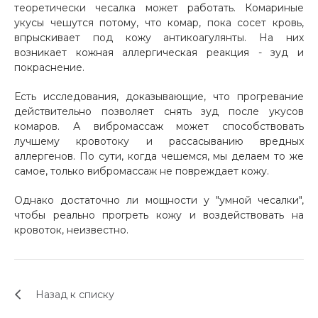
теоретически чесалка может работать. Комариные
об оплате Плайтом
укусы чешутся потому, что комар, пока сосет кровь,
впрыскивает под кожу антикоагулянты. На них
возникает кожная аллергическая реакция - зуд и
покраснение.
Остались вопросы?
25
Есть исследования, доказывающие, что прогревание
8 800 302-02-51
действительно позволяет снять зуд после укусов
plait.ru
раз в 2
комаров. А вибромассаж может способствовать
лучшему кровотоку и рассасыванию вредных
недели
аллергенов. По сути, когда чешемся, мы делаем то же
самое, только вибромассаж не повреждает кожу.
Однако достаточно ли мощности у "умной чесалки",
чтобы реально прогреть кожу и воздействовать на
кровоток, неизвестно.
Назад к списку