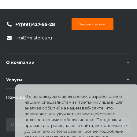
+7(991)427-55-28
Заказать звонок
im@mi-stores.ru
раз в 2 недели
О компании
Услуги
Мы используем файлы cookie, разработанные
Помощь
нашими специалистами и третьими лицами, для
анализа событий на нашем веб-сайте, что
позволяет нам улучшать взаимодействие с
пользователями и обслуживание. Продолжая
просмотр страниц нашего сайта, вы принимаете
условия его использования. Более подробные