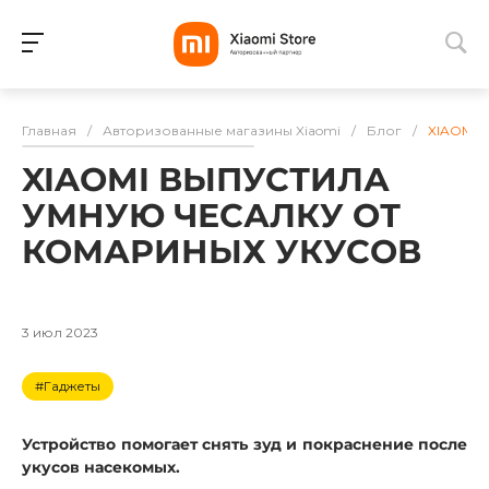
Для клиентов всех банков
Главная
/
Авторизованные магазины Xiaomi
/
Блог
/
XIAOMI
Разбейте
XIAOMI ВЫПУСТИЛА
оплату
на части
УМНУЮ ЧЕСАЛКУ ОТ
без переплат
КОМАРИНЫХ УКУСОВ
График платежей
3 июл 2023
#Гаджеты
Сегодня
25
%
Устройство помогает снять зуд и покраснение после
укусов насекомых.