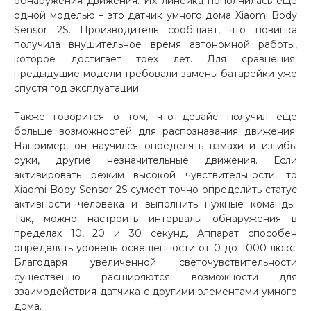
обнаружения движения. Их линейка пополнилась еще
одной моделью – это датчик умного дома Xiaomi Body
Добавляйте товары
Sensor 2S. Производитель сообщает, что новинка
в корзину
получила внушительное время автономной работы,
которое достигает трех лет. Для сравнения:
предыдущие модели требовали замены батарейки уже
Оплачивайте сегодня только
спустя год эксплуатации.
25
% картой любого банка
Также говорится о том, что девайс получил еще
больше возможностей для распознавания движения.
Например, он научился определять взмахи и изгибы
Получайте товар
руки, другие незначительные движения. Если
выбранный способом
активировать режим высокой чувствительности, то
Xiaomi Body Sensor 2S сумеет точно определить статус
активности человека и выполнить нужные команды.
Оставшиеся
75
% будут
Так, можно настроить интервалы обнаружения в
списываться
с вашей карты
пределах 10, 20 и 30 секунд. Аппарат способен
по
25
%
каждые 2 недели
определять уровень освещенности от 0 до 1000 люкс.
Благодаря увеличенной светочувствительности
существенно расширяются возможности для
взаимодействия датчика с другими элементами умного
дома.
Подробнее