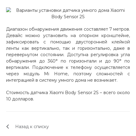
об оплате Плайтом
Диапазон обнаружения движения составляет 7 метров.
Девайс можно установить на опорном кронштейне,
Остались вопросы?
25
зафиксировать с помощью двусторонней клейкой
8 800 302-02-51
ленты как вертикально, так и горизонтально, даже в
plait.ru
раз в 2
перевернутом состоянии. Доступна регулировка угла
недели
обнаружения до 360° по горизонтали и до 90° по
вертикали. Подключение к телефону осуществляется
через модуль Mi Home, поэтому сложностей с
интеграцией в систему умного дома не возникает.
Стоимость датчика Xiaomi Body Sensor 2S – всего около
10 долларов.
Назад к списку