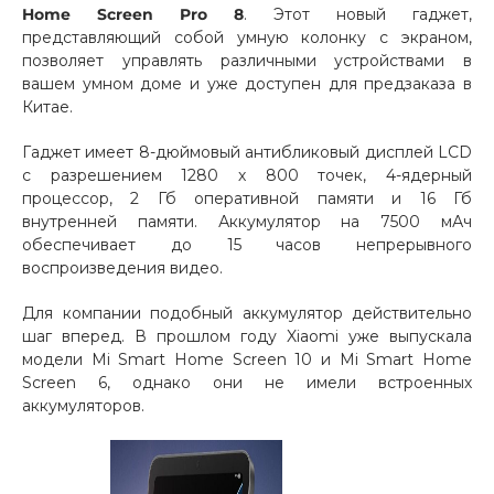
Home Screen Pro 8
. Этот новый гаджет,
Добавляйте товары
представляющий собой умную колонку с экраном,
позволяет управлять различными устройствами в
в корзину
вашем умном доме и уже доступен для предзаказа в
Китае.
Оплачивайте сегодня только
Гаджет имеет 8-дюймовый антибликовый дисплей LCD
25
% картой любого банка
с разрешением 1280 х 800 точек, 4-ядерный
процессор, 2 Гб оперативной памяти и 16 Гб
внутренней памяти. Аккумулятор на 7500 мАч
Получайте товар
обеспечивает до 15 часов непрерывного
выбранный способом
воспроизведения видео.
Для компании подобный аккумулятор действительно
Оставшиеся
75
% будут
шаг вперед. В прошлом году Xiaomi уже выпускала
списываться
с вашей карты
модели Mi Smart Home Screen 10 и Mi Smart Home
Screen 6, однако они не имели встроенных
по
25
%
каждые 2 недели
аккумуляторов.
Подробнее