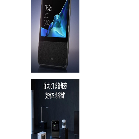
об оплате Плайтом
Остались вопросы?
25
8 800 302-02-51
plait.ru
раз в 2
недели