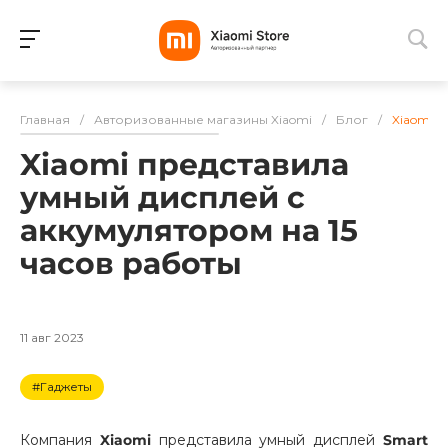
Для клиентов всех банков
Главная
/
Авторизованные магазины Xiaomi
/
Блог
/
Xiaomi п
Разбейте
Xiaomi представила
оплату
на части
умный дисплей c
без переплат
аккумулятором на 15
часов работы
График платежей
11 авг 2023
Сегодня
#Гаджеты
25
%
Компания
Xiaomi
представила умный дисплей
Smart