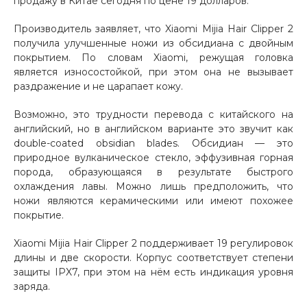
продажу в Китае сегодня по цене 19 долларов.
Добавляйте товары
Производитель заявляет, что Xiaomi Mijia Hair Clipper 2
в корзину
получила улучшенные ножи из обсидиана с двойным
покрытием. По словам Xiaomi, режущая головка
является износостойкой, при этом она не вызывает
Оплачивайте сегодня только
раздражение и не царапает кожу.
25
% картой любого банка
Возможно, это трудности перевода с китайского на
английский, но в английском варианте это звучит как
double-coated obsidian blades. Обсидиан — это
Получайте товар
природное вулканическое стекло, эффузивная горная
выбранный способом
порода, образующаяся в результате быстрого
охлаждения лавы. Можно лишь предположить, что
ножи являются керамическими или имеют похожее
Оставшиеся
75
% будут
покрытие.
списываться
с вашей карты
по
25
%
каждые 2 недели
Xiaomi Mijia Hair Clipper 2 поддерживает 19 регулировок
длины и две скорости. Корпус соответствует степени
защиты IPX7, при этом на нём есть индикация уровня
заряда.
Подробнее