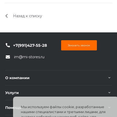
об оплате Плайтом
Назад к списку
Остались вопросы?
25
8 800 302-02-51
plait.ru
+7(991)427-55-28
раз в 2
Заказать звонок
недели
im@mi-stores.ru
О компании
Услуги
Мы используем файлы cookie, разработанные
Помощь
нашими специалистами и третьими лицами, для
анализа событий на нашем веб-сайте, что