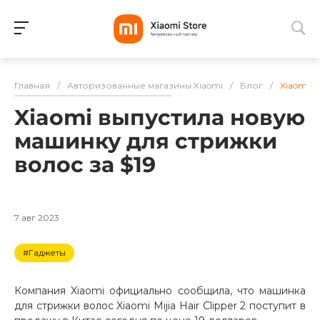
Для клиентов всех банков
Главная
/
Авторизованные магазины Xiaomi
/
Блог
/
Xiaomi в
Разбейте
Xiaomi выпустила новую
оплату
на части
машинку для стрижки
без переплат
волос за $19
График платежей
7 авг 2023
#Гаджеты
Сегодня
25
%
Компания Xiaomi официально сообщила, что машинка
для стрижки волос Xiaomi Mijia Hair Clipper 2 поступит в