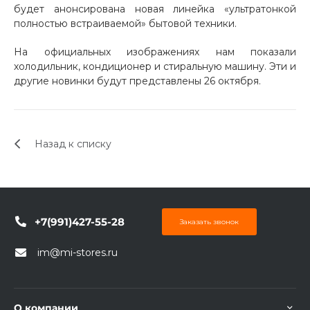
будет анонсирована новая линейка «ультратонкой
Добавляйте товары
полностью встраиваемой» бытовой техники.
в корзину
На официальных изображениях нам показали
холодильник, кондиционер и стиральную машину. Эти и
другие новинки будут представлены 26 октября.
Оплачивайте сегодня только
25
% картой любого банка
Назад к списку
Получайте товар
выбранный способом
Оставшиеся
75
% будут
+7(991)427-55-28
Заказать звонок
списываться
с вашей карты
по
25
%
каждые 2 недели
im@mi-stores.ru
Подробнее
О компании