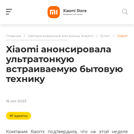
Для клиентов всех банков
Главная
/
Авторизованные магазины Xiaomi
/
Блог
/
Xiaomi 
Разбейте
Xiaomi анонсировала
оплату
на части
ультратонкую
без переплат
встраиваемую бытовую
технику
График платежей
16 окт 2023
Сегодня
#Гаджеты
25
%
Компания Xiaomi подтвердила, что на этой неделе