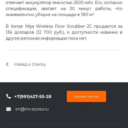
отвечает аккумулятор емкостью 2500 мАч. Его, согласно
об оплате Плайтом
спецификации, хватает на 30 минут работы, что
эквивалентно уборке на площади в 180 м².
В Китае Mijia Wireless Floor Scrubber 2C продается за
136 долларов (12 700 руб.), о доступности новинки в
Остались вопросы?
25
других регионах информации пока нет.
8 800 302-02-51
plait.ru
раз в 2
недели
Назад к списку
+7(991)427-55-28
Заказать звонок
im@mi-stores.ru