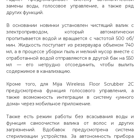
замены воды, голосовое управление, а также ряд
Добавляйте товары
других функций.
в корзину
В основании новинки установлен чистящий валик с
электроприводом, который автоматически
Оплачивайте сегодня только
пропитывается водой и вращается с частотой 500 об/
мин. Жидкость поступает из резервуара объемом 740
25
% картой любого банка
мл, а в процессе уборки пыль и мелкий мусор вместе с
отработанной водой отправляются в другой бак на 550
мл — его нетрудно отсоединить, чтобы вылить
Получайте товар
содержимое в канализацию.
выбранный способом
Кроме того, для Mijia Wireless Floor Scrubber 2C
предусмотрена функция голосового управления, а
Оставшиеся
75
% будут
также возможность интеграции в систему «умного
списываться
с вашей карты
дома» через мобильное приложение.
по
25
%
каждые 2 недели
Также есть режим работы без всасывания воды и
функция самоочистки валика от волос и других
загрязнений. Вдобавок предусмотрена система
стерилизации устройства. За автономность прибора
Подробнее