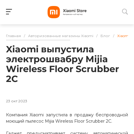
Для клиентов всех банков
Главная
/
Авторизованные магазины Xiaomi
/
Блог
/
Xiaomi в
Разбейте
Xiaomi выпустила
оплату
на части
электрошвабру Mijia
без переплат
Wireless Floor Scrubber
2C
График платежей
23 окт 2023
Сегодня
Компания Xiaomi запустила в продажу беспроводной
25
%
моющий пылесос Mijia Wireless Floor Scrubber 2C.
Гаджет предусматривает систему автоматической