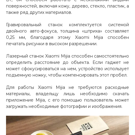
поверхностей, включая кожу, дерево, стекло, пластик, а
Добавляйте товары
также ряд других материалов.
в корзину
Гравировальный станок комплектуется системой
двойного авто-фокуса, толщина «штриха» составляет
Оплачивайте сегодня только
0,25 мм, благодаря этому Xiaomi Mijia способен
печатать рисунки в высоком разрешении.
25
% картой любого банка
Лазерный станок Xiaomi Mijia способен самостоятельно
определить расстояние до объекта. Если гаджет не
Получайте товар
может сфокусироваться на нем, устройство использует
выбранный способом
подъемную ножку, чтобы компенсировать этот пробел.
Для работы Xiaomi Mijia не требуются расходные
Оставшиеся
75
% будут
материалы, владельцу лишь необходимо скачать
списываться
с вашей карты
приложение Mijia, с его помощью пользователь может
по
25
%
каждые 2 недели
загружать необходимые фотографии и изображения.
Подробнее