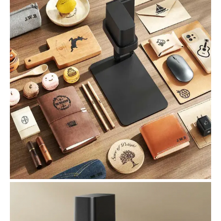
об оплате Плайтом
Остались вопросы?
25
8 800 302-02-51
plait.ru
раз в 2
недели