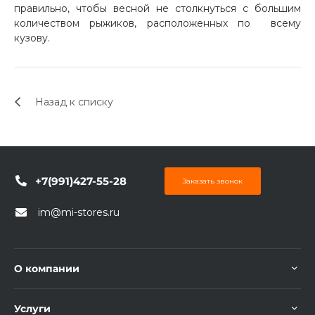
правильно, чтобы весной не столкнуться с большим
об оплате Плайтом
количеством рыжиков, расположенных по всему
кузову.
Остались вопросы?
25
Назад к списку
8 800 302-02-51
plait.ru
раз в 2
недели
+7(991)427-55-28
Заказать звонок
im@mi-stores.ru
О компании
Услуги