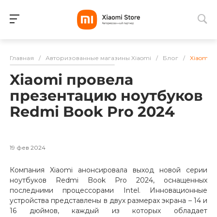
Для клиентов всех банков
Главная
/
Авторизованные магазины Xiaomi
/
Блог
/
Xiaomi 
Разбейте
Xiaomi провела
оплату
на части
презентацию ноутбуков
без переплат
Redmi Book Pro 2024
График платежей
19 фев 2024
Компания Xiaomi анонсировала выход новой серии
Сегодня
ноутбуков Redmi Book Pro 2024, оснащенных
25
%
последними процессорами Intel. Инновационные
устройства представлены в двух размерах экрана – 14 и
16 дюймов, каждый из которых обладает