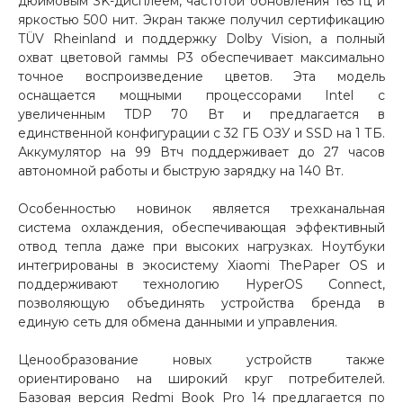
дюймовым 3K-дисплеем, частотой обновления 165 Гц и
об оплате Плайтом
яркостью 500 нит. Экран также получил сертификацию
TÜV Rheinland и поддержку Dolby Vision, а полный
охват цветовой гаммы P3 обеспечивает максимально
точное воспроизведение цветов. Эта модель
оснащается мощными процессорами Intel с
Остались вопросы?
увеличенным TDP 70 Вт и предлагается в
25
8 800 302-02-51
единственной конфигурации с 32 ГБ ОЗУ и SSD на 1 ТБ.
Аккумулятор на 99 Втч поддерживает до 27 часов
plait.ru
раз в 2
автономной работы и быструю зарядку на 140 Вт.
недели
Особенностью новинок является трехканальная
система охлаждения, обеспечивающая эффективный
отвод тепла даже при высоких нагрузках. Ноутбуки
интегрированы в экосистему Xiaomi ThePaper OS и
поддерживают технологию HyperOS Connect,
позволяющую объединять устройства бренда в
единую сеть для обмена данными и управления.
Ценообразование новых устройств также
ориентировано на широкий круг потребителей.
Базовая версия Redmi Book Pro 14 предлагается по