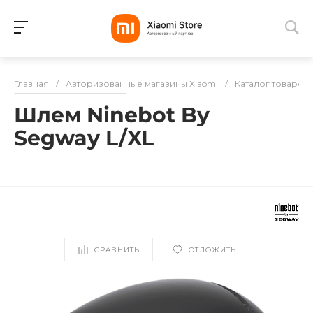
Для клиентов всех банков
Главная
/
Авторизованные магазины Xiaomi
/
Каталог товаров
Разбейте
Шлем Ninebot By
оплату
на части
Segway L/XL
без переплат
График платежей
СРАВНИТЬ
ОТЛОЖИТЬ
Сегодня
25
%