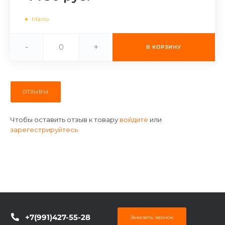
об оплате Плайтом
Мало
-
+
В КОРЗИНУ
Остались вопросы?
25
8 800 302-02-51
plait.ru
раз в 2
ОТЗЫВЫ
недели
Чтобы оставить отзыв к товару
войдите
или
зарегестрируйтесь
+7(991)427-55-28
Заказать звонок