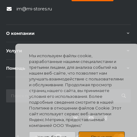
im@mi-stores.ru
О компании
раз в 2 недели
Услуги
Мы используем файлы cookie,
разработанные нашими специалистами и
третьими лицами, для анализа событий на
Помощь
нашем веб-сайте, что позволяет нам
улучшать взаимодействие с пользователями
и обслуживание. Продолжая просмотр
страниц нашего сайта, вы принимаете
условия его использования. Более
подробные сведения смотрите в нашей
Политике в отношении файлов Cookie. Этот
сайт использует сервис веб-аналитики
Мы в соц. сетях
Яндекс.Метрика, предоставляемый
компанией ООО 'Яндекс'
Узнать больше
Принимаю