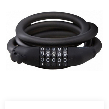
Добавляйте товары
в корзину
Оплачивайте сегодня только
25
% картой любого банка
Получайте товар
выбранный способом
Оставшиеся
75
% будут
списываться
с вашей карты
по
25
%
каждые 2 недели
Подробнее