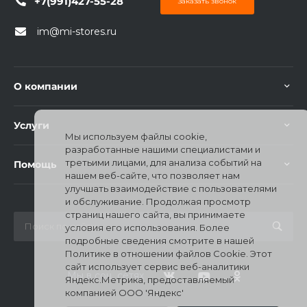
+7(991)427-55-28
Заказать звонок
im@mi-stores.ru
О компании
раз в 2 недели
Услуги
Мы используем файлы cookie,
разработанные нашими специалистами и
третьими лицами, для анализа событий на
Помощь
нашем веб-сайте, что позволяет нам
улучшать взаимодействие с пользователями
и обслуживание. Продолжая просмотр
страниц нашего сайта, вы принимаете
условия его использования. Более
подробные сведения смотрите в нашей
Политике в отношении файлов Cookie. Этот
сайт использует сервис веб-аналитики
Мы в соц. сетях
Яндекс.Метрика, предоставляемый
компанией ООО 'Яндекс'