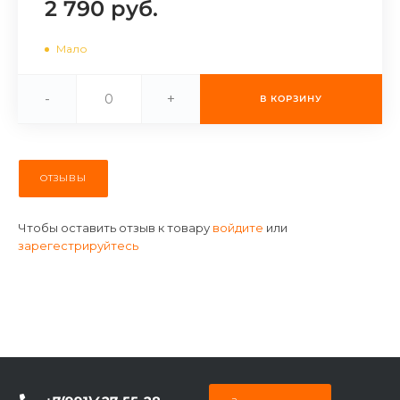
2 790 руб.
об оплате Плайтом
Мало
-
+
В КОРЗИНУ
Остались вопросы?
25
8 800 302-02-51
plait.ru
раз в 2
недели
ОТЗЫВЫ
Чтобы оставить отзыв к товару
войдите
или
зарегестрируйтесь