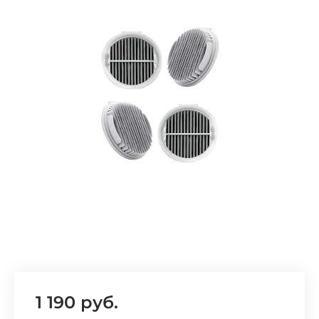
Добавляйте товары
в корзину
Оплачивайте сегодня только
25
% картой любого банка
Получайте товар
выбранный способом
Оставшиеся
75
% будут
списываться
с вашей карты
по
25
%
каждые 2 недели
1 190 руб.
Подробнее