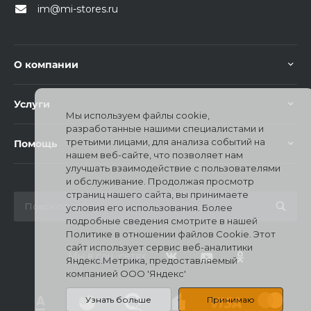
im@mi-stores.ru
О компании
Услуги
раз в 2 недели
Мы используем файлы cookie,
разработанные нашими специалистами и
третьими лицами, для анализа событий на
Помощь
нашем веб-сайте, что позволяет нам
улучшать взаимодействие с пользователями
и обслуживание. Продолжая просмотр
страниц нашего сайта, вы принимаете
условия его использования. Более
подробные сведения смотрите в нашей
Политике в отношении файлов Cookie. Этот
сайт использует сервис веб-аналитики
Мы в соц. сетях
Яндекс.Метрика, предоставляемый
компанией ООО 'Яндекс'
Узнать больше
Принимаю