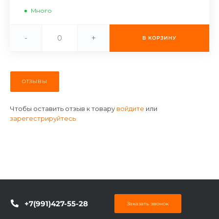
об оплате Плайтом
Много
-
+
В КОРЗИНУ
Остались вопросы?
25
8 800 302-02-51
ОТЗЫВЫ
plait.ru
раз в 2
недели
Чтобы оставить отзыв к товару
войдите
или
зарегестрируйтесь
+7(991)427-55-28
Заказать звонок