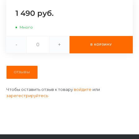
об оплате Плайтом
1 490 руб.
Много
Остались вопросы?
25
-
+
8 800 302-02-51
В КОРЗИНУ
plait.ru
раз в 2
недели
ОТЗЫВЫ
Чтобы оставить отзыв к товару
войдите
или
зарегестрируйтесь