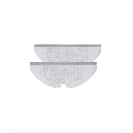
Добавляйте товары
в корзину
Оплачивайте сегодня только
25
% картой любого банка
Получайте товар
выбранный способом
Оставшиеся
75
% будут
списываться
с вашей карты
по
25
%
каждые 2 недели
Подробнее