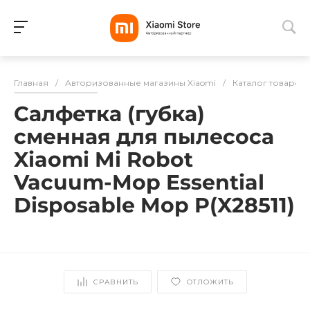
Для клиентов всех банков
Главная
/
Авторизованные магазины Xiaomi
/
Каталог товаров
Разбейте
Салфетка (губка)
оплату
на части
сменная для пылесоса
без переплат
Xiaomi Mi Robot
Vacuum-Mop Essential
Disposable Mop P(X28511)
График платежей
Сегодня
25
%
СРАВНИТЬ
ОТЛОЖИТЬ