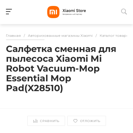
Для клиентов всех банков
Главная
/
Авторизованные магазины Xiaomi
/
Каталог товаров
Разбейте
Салфетка сменная для
оплату
на части
пылесоса Xiaomi Mi
без переплат
Robot Vacuum-Mop
Essential Mop
Pad(X28510)
График платежей
Сегодня
25
%
СРАВНИТЬ
ОТЛОЖИТЬ