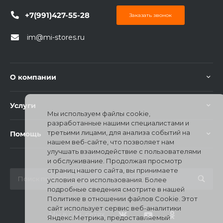
+7(991)427-55-28
Заказать звонок
im@mi-stores.ru
раз в 2 недели
О компании
Услуги
Мы используем файлы cookie,
разработанные нашими специалистами и
третьими лицами, для анализа событий на
Помощь
нашем веб-сайте, что позволяет нам
улучшать взаимодействие с пользователями
и обслуживание. Продолжая просмотр
страниц нашего сайта, вы принимаете
условия его использования. Более
подробные сведения смотрите в нашей
Политике в отношении файлов Cookie. Этот
сайт использует сервис веб-аналитики
Мы в соц. сетях
Яндекс.Метрика, предоставляемый