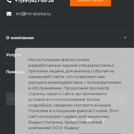
+7(991)427-55-28
Заказать звонок
im@mi-stores.ru
О компании
раз в 2 недели
Услуги
Мы используем файлы cookie,
разработанные нашими специалистами и
третьими лицами, для анализа событий на
Помощь
нашем веб-сайте, что позволяет нам
улучшать взаимодействие с пользователями
и обслуживание. Продолжая просмотр
страниц нашего сайта, вы принимаете
условия его использования. Более
подробные сведения смотрите в нашей
Политике в отношении файлов Cookie. Этот
сайт использует сервис веб-аналитики
Мы в соц. сетях
Яндекс.Метрика, предоставляемый
компанией ООО 'Яндекс'