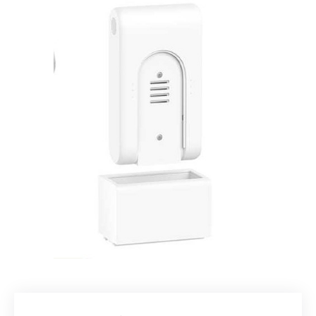
Добавляйте товары
в корзину
Оплачивайте сегодня только
25
% картой любого банка
Получайте товар
выбранный способом
Оставшиеся
75
% будут
списываться
с вашей карты
по
25
%
каждые 2 недели
Подробнее