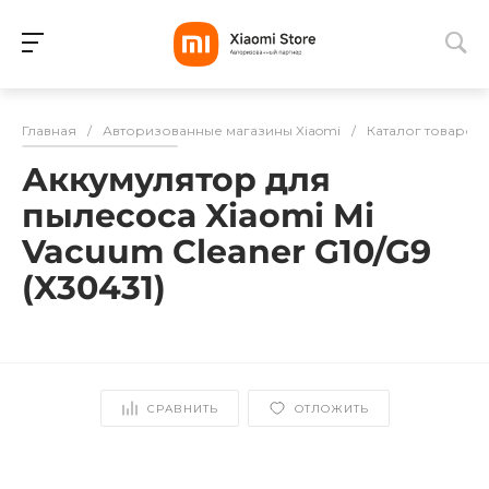
Для клиентов всех банков
Главная
/
Авторизованные магазины Xiaomi
/
Каталог товаров
Разбейте
Аккумулятор для
оплату
на части
пылесоса Xiaomi Mi
без переплат
Vacuum Cleaner G10/G9
(X30431)
График платежей
Сегодня
СРАВНИТЬ
ОТЛОЖИТЬ
25
%