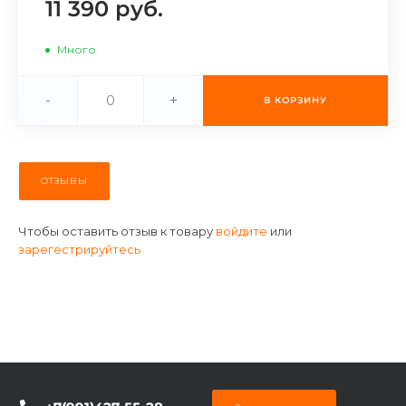
11 390 руб.
об оплате Плайтом
Много
-
+
В КОРЗИНУ
Остались вопросы?
25
8 800 302-02-51
plait.ru
раз в 2
недели
ОТЗЫВЫ
Чтобы оставить отзыв к товару
войдите
или
зарегестрируйтесь