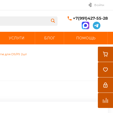
Войти
+7(991)427-55-28
УСЛУГИ
БЛОГ
ПОМОЩЬ
Закрыть
me для D9/F9 2шт