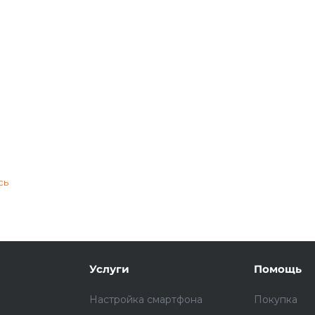
Подробнее
об оплате Плайтом
25
раз в 2
Остались вопросы?
недели
сь
8 800 302-02-51
plait.ru
Услуги
Помощь
Настройка смартфона
Покупка