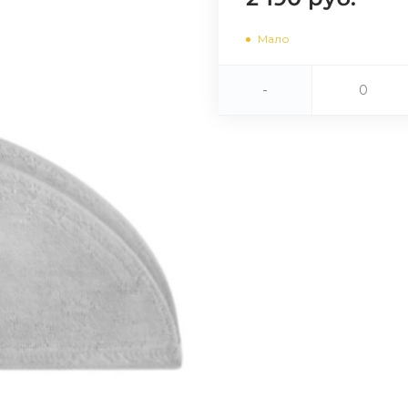
Сегодня
Мало
25
%
-
Добавляйте товары
в корзину
Оплачивайте сегодня только
25
% картой любого банка
Получайте товар
выбранный способом
Оставшиеся
75
% будут
списываться
с вашей карты
по
25
%
каждые 2 недели