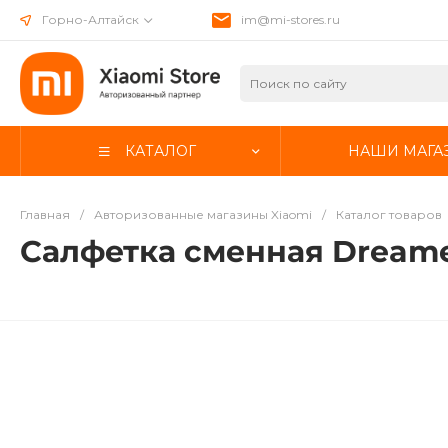
Горно-Алтайск
im@mi-stores.ru
КАТАЛОГ
НАШИ МАГА
Главная
/
Авторизованные магазины Xiaomi
/
Каталог товаров
Салфетка сменная Dreame