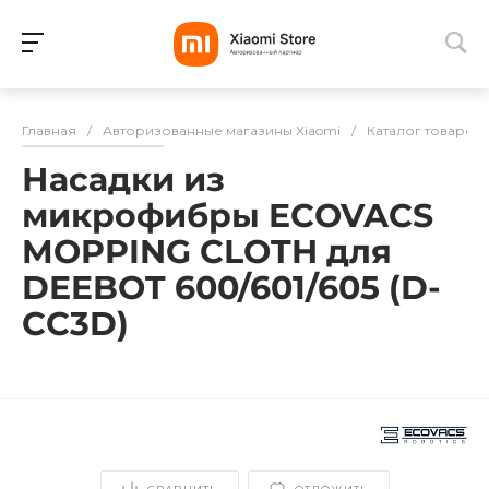
Для клиентов всех банков
Главная
/
Авторизованные магазины Xiaomi
/
Каталог товаров
Разбейте
Насадки из
оплату
на части
микрофибры ECOVACS
без переплат
MOPPING CLOTH для
DEEBOT 600/601/605 (D-
CC3D)
График платежей
Сегодня
25
%