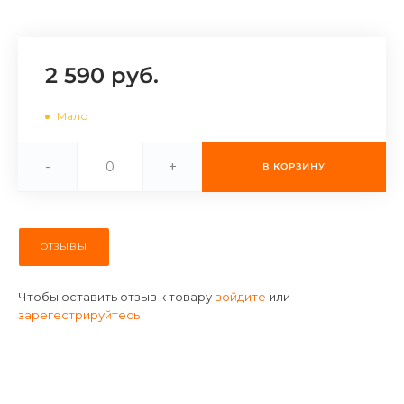
об оплате Плайтом
2 590 руб.
Остались вопросы?
25
Мало
8 800 302-02-51
plait.ru
раз в 2
-
+
В КОРЗИНУ
недели
ОТЗЫВЫ
Чтобы оставить отзыв к товару
войдите
или
зарегестрируйтесь