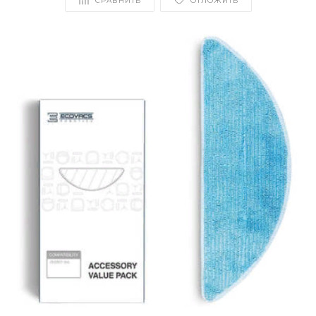
СРАВНИТЬ
ОТЛОЖИТЬ
Добавляйте товары
в корзину
Оплачивайте сегодня только
25
% картой любого банка
Получайте товар
выбранный способом
Оставшиеся
75
% будут
списываться
с вашей карты
по
25
%
каждые 2 недели
Подробнее