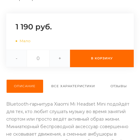
об оплате Плайтом
1 190 руб.
Остались вопросы?
25
Мало
8 800 302-02-51
plait.ru
раз в 2
-
+
В КОРЗИНУ
недели
ОПИСАНИЕ
ВСЕ ХАРАКТЕРИСТИКИ
ОТЗЫВЫ
Bluetooth-гарнитура Xiaomi Mi Headset Mini подойдёт
для тех, кто любит слушать музыку во время занятий
спортом или просто ведёт активный образ жизни.
Миниатюрный беспроводной аксессуар совершенно
не сковывает движения, а сменные амбушюры в