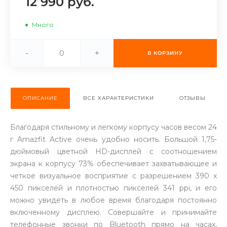
12 990 руб.
об оплате Плайтом
Много
-
+
В КОРЗИНУ
Остались вопросы?
25
8 800 302-02-51
plait.ru
раз в 2
ОПИСАНИЕ
ВСЕ ХАРАКТЕРИСТИКИ
ОТЗЫВЫ
недели
Благодаря стильному и легкому корпусу часов весом 24
г Amazfit Active очень удобно носить. Большой 1,75-
дюймовый цветной HD-дисплей с соотношением
экрана к корпусу 73% обеспечивает захватывающее и
четкое визуальное восприятие с разрешением 390 x
450 пикселей и плотностью пикселей 341 ppi, и его
можно увидеть в любое время благодаря постоянно
включенному дисплею. Совершайте и принимайте
телефонные звонки по Bluetooth прямо на часах,