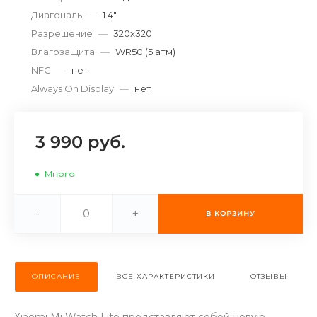
об оплате Плайтом
Диагональ
—
1.4"
Разрешение
—
320x320
Влагозащита
—
WR50 (5 атм)
NFC
—
нет
Остались вопросы?
Always On Display
—
нет
25
8 800 302-02-51
plait.ru
раз в 2
3 990 руб.
недели
Много
-
+
В КОРЗИНУ
ОПИСАНИЕ
ВСЕ ХАРАКТЕРИСТИКИ
ОТЗЫВЫ