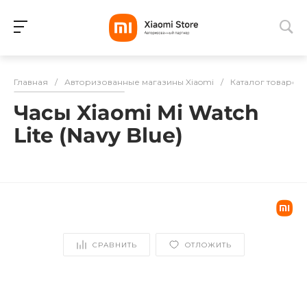
Для клиентов всех банков
Главная
/
Авторизованные магазины Xiaomi
/
Каталог товаров
Разбейте
Часы Xiaomi Mi Watch
оплату
на части
Lite (Navy Blue)
без переплат
График платежей
СРАВНИТЬ
ОТЛОЖИТЬ
Сегодня
25
%