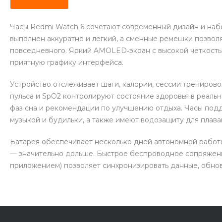
Часы Redmi Watch 6 сочетают современный дизайн и наб
выполнен аккуратно и лёгкий, а сменные ремешки позвол
повседневного. Яркий AMOLED‑экран с высокой чёткость
приятную графику интерфейса.
Устройство отслеживает шаги, калории, сессии трениров
пульса и SpO2 контролируют состояние здоровья в реаль
фаз сна и рекомендации по улучшению отдыха. Часы под
музыкой и будильки, а также имеют водозащиту для плава
Батарея обеспечивает несколько дней автономной работ
— значительно дольше. Быстрое беспроводное сопряжение
приложением) позволяет синхронизировать данные, обнов