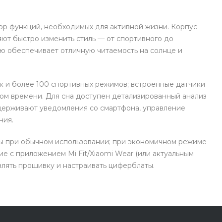
с вашей карты
по
25
%
каждые 2 недели
ор функций, необходимых для активной жизни. Корпус
яют быстро изменить стиль — от спортивного до
ю обеспечивает отличную читаемость на солнце и
Подробнее
об оплате Плайтом
ок и более 100 спортивных режимов; встроенные датчики
ном времени. Для сна доступен детализированный анализ
25
держивают уведомления со смартфона, управление
раз в 2
ния.
Остались вопросы?
недели
ы при обычном использовании; при экономичном режиме
8 800 302-02-51
 с приложением Mi Fit/Xiaomi Wear (или актуальным
plait.ru
лять прошивку и настраивать циферблаты.