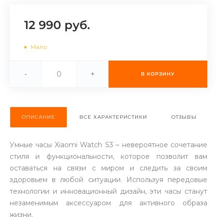
об оплате Плайтом
12 990 руб.
Мало
Остались вопросы?
25
8 800 302-02-51
-
+
В КОРЗИНУ
plait.ru
раз в 2
недели
ОПИСАНИЕ
ВСЕ ХАРАКТЕРИСТИКИ
ОТЗЫВЫ
Умные часы Xiaomi Watch S3 – невероятное сочетание
стиля и функциональности, которое позволит вам
оставаться на связи с миром и следить за своим
здоровьем в любой ситуации. Используя передовые
технологии и инновационный дизайн, эти часы станут
незаменимым аксессуаром для активного образа
жизни.