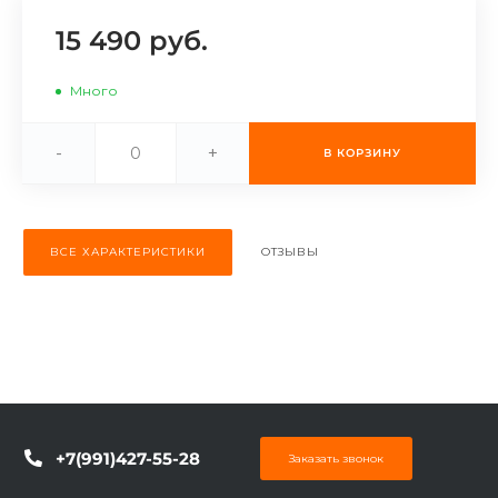
об оплате Плайтом
15 490 руб.
Много
Остались вопросы?
25
-
+
В КОРЗИНУ
8 800 302-02-51
plait.ru
раз в 2
недели
ВСЕ ХАРАКТЕРИСТИКИ
ОТЗЫВЫ
+7(991)427-55-28
Заказать звонок