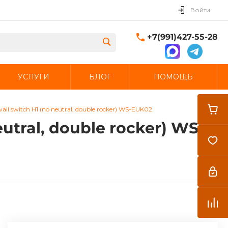
Войти
+7(991)427-55-28
УСЛУГИ
БЛОГ
ПОМОЩЬ
Закрыть
l switch H1 (no neutral, double rocker) WS-EUK02
tral, double rocker) WS-