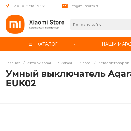
Горно-Алтайск
im@mi-stores.ru
КАТАЛОГ
НАШИ МАГА
Главная
/
Авторизованные магазины Xiaomi
/
Каталог товаров
Умный выключатель Aqara S
EUK02