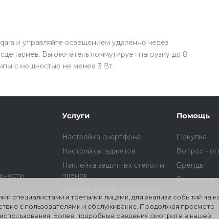
qara и управляйте освещением удалённо через
Подробнее
об оплате Плайтом
сценариев. Выключатель коммутирует нагрузку до 8
мпы с мощностью не менее 3 Вт.
25
раз в 2
Услуги
Помощь
Остались вопросы?
недели
8 800 302-02-51
Настройка смартфона
Покупка
Настройка гаджетов
Вопрос - от
plait.ru
Наклейка защитных стекол и
Бренды
ьности
пленок
Реквизиты
Trade-in, кредит, рассрочка
Метки
ми специалистами и третьими лицами, для анализа событий на 
ское
йствие с пользователями и обслуживание. Продолжая просмотр
о использования. Более подробные сведения смотрите в нашей