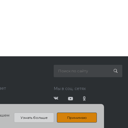
вет
Мы в соц. сетях
нашем
Узнать больше
Принимаю