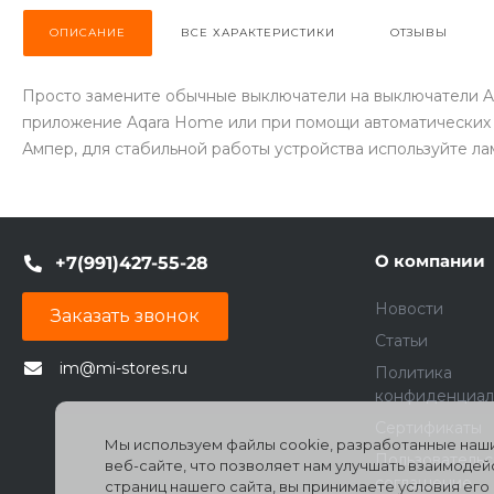
ОПИСАНИЕ
ВСЕ ХАРАКТЕРИСТИКИ
ОТЗЫВЫ
Просто замените обычные выключатели на выключатели A
приложение Aqara Home или при помощи автоматических 
Ампер, для стабильной работы устройства используйте ла
О компании
+7(991)427-55-28
Новости
Заказать звонок
Статьи
im@mi-stores.ru
Политика
конфиденциал
Сертификаты
Мы используем файлы cookie, разработанные наши
Пользователь
веб-сайте, что позволяет нам улучшать взаимоде
соглашение
страниц нашего сайта, вы принимаете условия ег