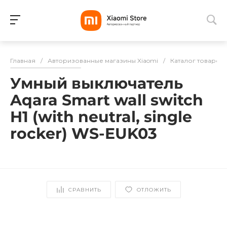
Для клиентов всех банков
Главная
/
Авторизованные магазины Xiaomi
/
Каталог товаров
Разбейте
Умный выключатель
оплату
на части
Aqara Smart wall switch
без переплат
H1 (with neutral, single
rocker) WS-EUK03
График платежей
Сегодня
СРАВНИТЬ
ОТЛОЖИТЬ
25
%