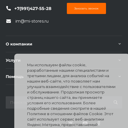
+7(991)427-55-28
Заказать звонок
im@mi-stores.ru
О компании
Услуги
Мы используем файлы cookie,
разработанные нашими специалистами и
третьими лицами, для анализа событий на
Помощь
нашем веб-сайте, что позволяет нам
улучшать взаимодействие с пользователями
и обслуживание. Продолжая просмотр
страниц нашего сайта, вы принимаете
условия его использования. Более
подробные сведения смотрите в нашей
Политике в отношении файлов Cookie. Этот
сайт использует сервис веб-аналитики
Мы в соц. сетях
Яндекс.Метрика, предоставляемый