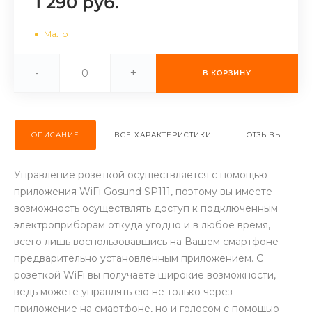
1 290 руб.
об оплате Плайтом
Мало
-
+
В КОРЗИНУ
Остались вопросы?
25
8 800 302-02-51
plait.ru
раз в 2
ОПИСАНИЕ
ВСЕ ХАРАКТЕРИСТИКИ
ОТЗЫВЫ
недели
Управление розеткой осуществляется с помощью
приложения WiFi Gosund SP111, поэтому вы имеете
возможность осуществлять доступ к подключенным
электроприборам откуда угодно и в любое время,
всего лишь воспользовавшись на Вашем смартфоне
предварительно установленным приложением. С
розеткой WiFi вы получаете широкие возможности,
ведь можете управлять ею не только через
приложение на смартфоне, но и голосом с помощью