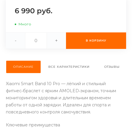
об оплате Плайтом
6 990 руб.
Много
Остались вопросы?
25
-
+
В КОРЗИНУ
8 800 302-02-51
plait.ru
раз в 2
недели
ОПИСАНИЕ
ВСЕ ХАРАКТЕРИСТИКИ
ОТЗЫВЫ
Xiaomi Smart Band 10 Pro — лёгкий и стильный
фитнес‑браслет с ярким AMOLED‑экраном, точным
мониторингом здоровья и длительным временем
работы от одной зарядки. Идеален для спорта и
повседневного контроля самочувствия.
Ключевые преимущества