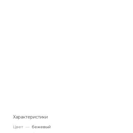
Добавляйте товары
в корзину
Оплачивайте сегодня только
25
% картой любого банка
Получайте товар
выбранный способом
Оставшиеся
75
% будут
списываться
с вашей карты
по
25
%
каждые 2 недели
Характеристики
Цвет
—
бежевый
Подробнее