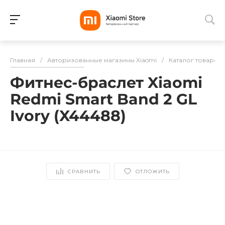
Для клиентов всех банков
Главная
/
Авторизованные магазины Xiaomi
/
Каталог товаров
Разбейте
Фитнес-браслет Xiaomi
оплату
на части
Redmi Smart Band 2 GL
без переплат
Ivory (X44488)
График платежей
СРАВНИТЬ
ОТЛОЖИТЬ
Сегодня
25
%