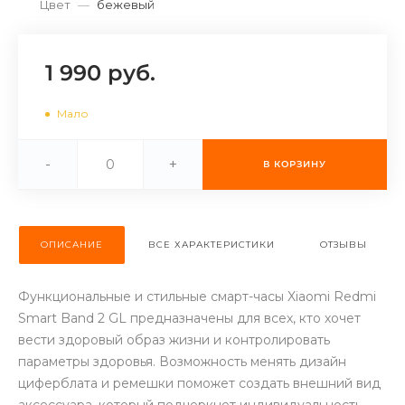
Цвет
—
бежевый
об оплате Плайтом
1 990 руб.
Остались вопросы?
Мало
25
8 800 302-02-51
plait.ru
раз в 2
-
+
В КОРЗИНУ
недели
ОПИСАНИЕ
ВСЕ ХАРАКТЕРИСТИКИ
ОТЗЫВЫ
Функциональные и стильные смарт-часы Xiaomi Redmi
Smart Band 2 GL предназначены для всех, кто хочет
вести здоровый образ жизни и контролировать
параметры здоровья. Возможность менять дизайн
циферблата и ремешки поможет создать внешний вид