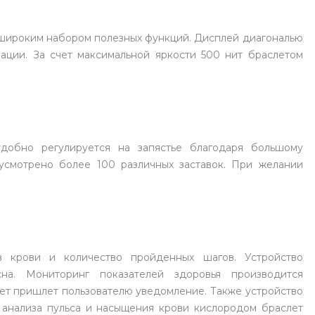
с вашей карты
по
25
%
каждые 2 недели
с широким набором полезных функций. Дисплей диагональю
ации. За счет максимальной яркости 500 нит браслетом
Подробнее
об оплате Плайтом
добно регулируется на запястье благодаря большому
дусмотрено более 100 различных заставок. При желании
25
раз в 2
Остались вопросы?
недели
8 800 302-02-51
plait.ru
в крови и количество пройденных шагов. Устройство
сна. Мониторинг показателей здоровья производится
лет пришлет пользователю уведомление. Также устройство
 анализа пульса и насыщения крови кислородом браслет