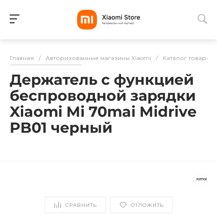
Для клиентов всех банков
Главная
/
Авторизованные магазины Xiaomi
/
Каталог товаров
Разбейте
Держатель с функцией
оплату
на части
беспроводной зарядки
без переплат
Xiaomi Mi 70mai Midrive
PB01 черный
График платежей
Сегодня
25
%
СРАВНИТЬ
ОТЛОЖИТЬ