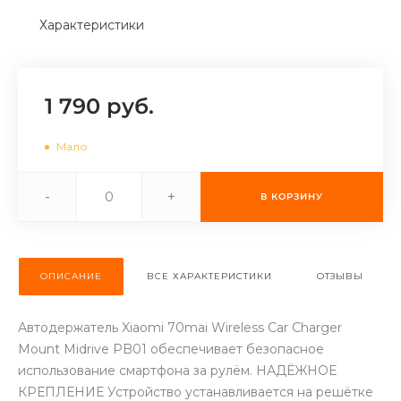
об оплате Плайтом
Характеристики
1 790 руб.
Остались вопросы?
25
8 800 302-02-51
Мало
plait.ru
раз в 2
недели
-
+
В КОРЗИНУ
ОПИСАНИЕ
ВСЕ ХАРАКТЕРИСТИКИ
ОТЗЫВЫ
Автодержатель Xiaomi 70mai Wireless Car Charger
Mount Midrive PB01 обеспечивает безопасное
использование смартфона за рулём. НАДЁЖНОЕ
КРЕПЛЕНИЕ Устройство устанавливается на решётке