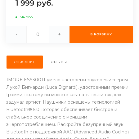
1 999 руб.
об оплате Плайтом
Много
-
+
В КОРЗИНУ
Остались вопросы?
25
8 800 302-02-51
plait.ru
раз в 2
недели
ОПИСАНИЕ
ОТЗЫВЫ
1MORE ESS3001T умело настроены звукорежиссером
Лукой Бигнарди (Luca Bignardi), удостоенным премии
Грэмми, поэтому вы можете слышать песни так, как
задумал артист. Наушники оснащены технологией
Bluetooth® 5.0, которая обеспечивает быстрое и
стабильное соединение с меньшим
энергопотреблением. Раскройте безупречный звук
Bluetooth с поддержкой AAC (Advanced Audio Coding)