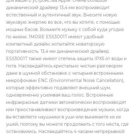
для вашего устройства Apple. Очень большой
динамический драйвер 13,4 мм воспроизводит
естественный и аутентичный звук. Внесите новую
звуковую энергию во все, что вы хотите, с помощью
мощных басов. Возьмите музыку с собой куда угодно
по жизни. 1MORE ESS3001T имеют удобный
компактный дизайн; испытайте новаторскую
раз в 2 недели
портативность. 13,4 мм динамический драйвер.
ESS3001T также имеют степень защиты IPX5 от воды и
пота. Наслаждайтесь кристально чистым разговором
даже в шумной обстановке с четырьмя встроенными
микрофонами ENC (Environmental Noise Cancellation),
которые эффективно подавляют внешний шум,
одновременно усиливая ваш голос. Встроенные
инфракрасные датчики автоматически воспроизводят
или приостанавливают воспроизведение музыки, когда
вы вставляете наушники в уши или вынимаете их из
ушей, поэтому вы можете продолжить с того места, где
остановились. Наслаждайтесь 4 часами непрерывной