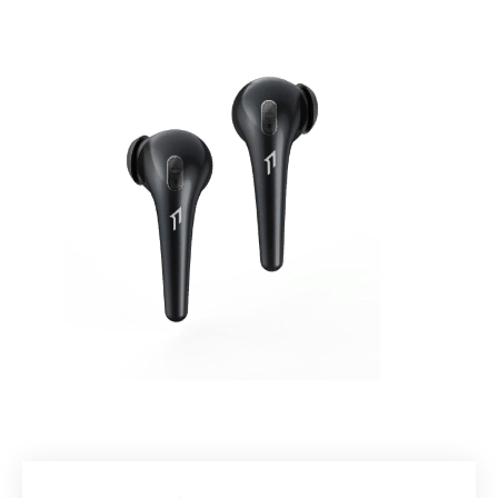
Добавляйте товары
в корзину
Оплачивайте сегодня только
25
% картой любого банка
Получайте товар
выбранный способом
Оставшиеся
75
% будут
списываться
с вашей карты
по
25
%
каждые 2 недели
Подробнее