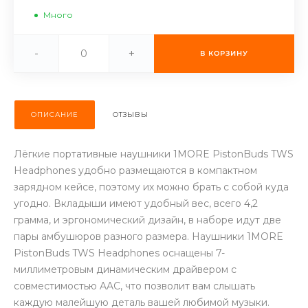
об оплате Плайтом
Много
-
+
В КОРЗИНУ
Остались вопросы?
25
8 800 302-02-51
ОПИСАНИЕ
ОТЗЫВЫ
plait.ru
раз в 2
недели
Лёгкие портативные наушники 1MORE PistonBuds TWS
Headphones удобно размещаются в компактном
зарядном кейсе, поэтому их можно брать с собой куда
угодно. Вкладыши имеют удобный вес, всего 4,2
грамма, и эргономический дизайн, в наборе идут две
пары амбушюров разного размера. Наушники 1MORE
PistonBuds TWS Headphones оснащены 7-
миллиметровым динамическим драйвером с
совместимостью AAC, что позволит вам слышать
каждую малейшую деталь вашей любимой музыки.