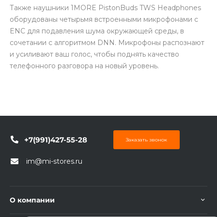
Также наушники 1MORE PistonBuds TWS Headphones
оборудованы четырьмя встроенными микрофонами с
ENC для подавления шума окружающей среды, в
сочетании с алгоритмом DNN. Микрофоны распознают
и усиливают ваш голос, чтобы поднять качество
телефонного разговора на новый уровень.
раз в 2 недели
+7(991)427-55-28
Заказать звонок
im@mi-stores.ru
О компании