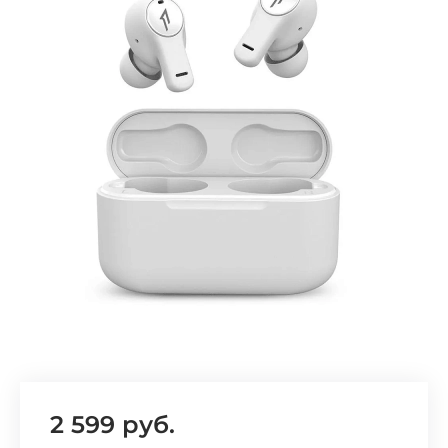
Добавляйте товары
в корзину
Оплачивайте сегодня только
25
% картой любого банка
Получайте товар
выбранный способом
Оставшиеся
75
% будут
списываться
с вашей карты
по
25
%
каждые 2 недели
2 599 руб.
Подробнее