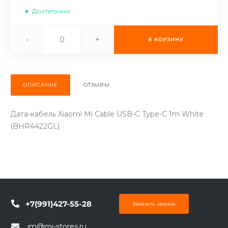
об оплате Плайтом
Достаточно
-
+
В КОРЗИНУ
Остались вопросы?
25
8 800 302-02-51
ОПИСАНИЕ
ОТЗЫВЫ
plait.ru
раз в 2
недели
Дата-кабель Xiaomi Mi Cable USB-C Type-C 1m White
(BHR4422GL)
+7(991)427-55-28
Заказать звонок
im@mi-stores.ru