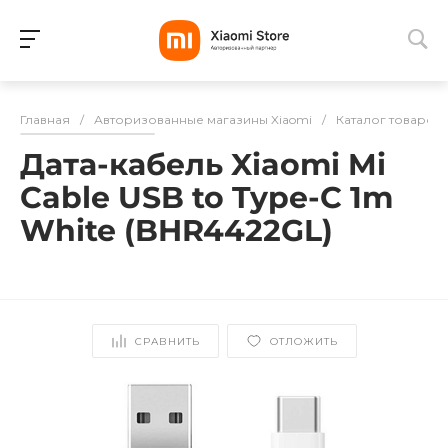
Для клиентов всех банков
Главная
/
Авторизованные магазины Xiaomi
/
Каталог товаров
Разбейте
Дата-кабель Xiaomi Mi
оплату
на части
Cable USB to Type-C 1m
без переплат
White (BHR4422GL)
График платежей
СРАВНИТЬ
ОТЛОЖИТЬ
Сегодня
25
%