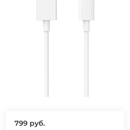
Добавляйте товары
в корзину
Оплачивайте сегодня только
25
% картой любого банка
Получайте товар
выбранный способом
Оставшиеся
75
% будут
списываться
с вашей карты
по
25
%
каждые 2 недели
799 руб.
Подробнее