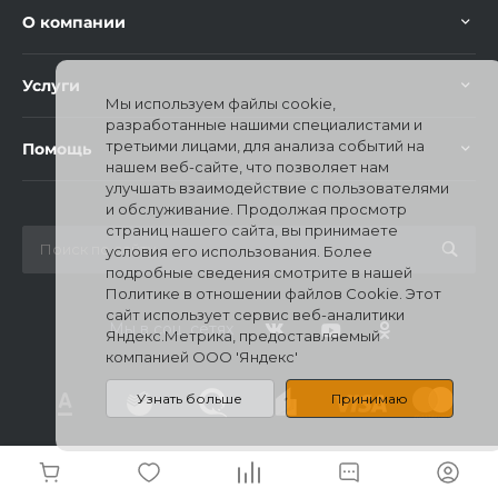
О компании
Услуги
Мы используем файлы cookie,
разработанные нашими специалистами и
третьими лицами, для анализа событий на
Помощь
нашем веб-сайте, что позволяет нам
раз в 2 недели
улучшать взаимодействие с пользователями
и обслуживание. Продолжая просмотр
страниц нашего сайта, вы принимаете
условия его использования. Более
подробные сведения смотрите в нашей
Политике в отношении файлов Cookie. Этот
сайт использует сервис веб-аналитики
Мы в соц. сетях
Яндекс.Метрика, предоставляемый
компанией ООО 'Яндекс'
Узнать больше
Принимаю
© 2026 Mi Stores, Все права защищены