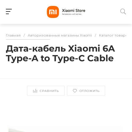
Для клиентов всех банков
Главная
/
Авторизованные магазины Xiaomi
/
Каталог товаров
Разбейте
Дата-кабель Xiaomi 6A
оплату
на части
Type-A to Type-C Cable
без переплат
График платежей
СРАВНИТЬ
ОТЛОЖИТЬ
Сегодня
25
%