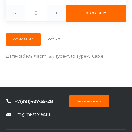
об оплате Плайтом
-
+
В КОРЗИНУ
Остались вопросы?
25
ОПИСАНИЕ
ОТЗЫВЫ
8 800 302-02-51
plait.ru
раз в 2
Дата-кабель Xiaomi 6A Type-A to Type-C Cable
недели
+7(991)427-55-28
Заказать звонок
im@mi-stores.ru