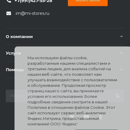
+7(991)427-55-28
Заказать звонок
im@mi-stores.ru
О компании
раз в 2 недели
Услуги
Мы используем файлы cookie,
разработанные нашими специалистами и
третьими лицами, для анализа событий на
Помощь
нашем веб-сайте, что позволяет нам
улучшать взаимодействие с пользователями
и обслуживание. Продолжая просмотр
страниц нашего сайта, вы принимаете
условия его использования. Более
подробные сведения смотрите в нашей
Политике в отношении файлов Cookie. Этот
сайт использует сервис веб-аналитики
Мы в соц. сетях
Яндекс.Метрика, предоставляемый
компанией ООО 'Яндекс'