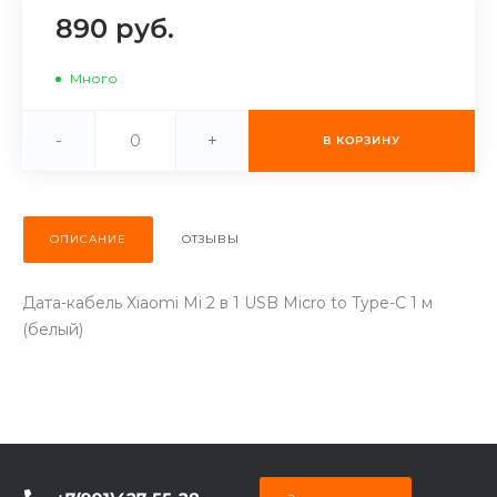
об оплате Плайтом
890 руб.
Много
Остались вопросы?
-
+
25
В КОРЗИНУ
8 800 302-02-51
plait.ru
раз в 2
недели
ОПИСАНИЕ
ОТЗЫВЫ
Дата-кабель Xiaomi Mi 2 в 1 USB Micro to Type-C 1 м
(белый)