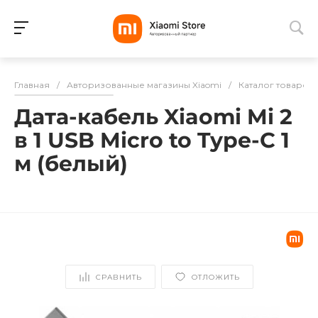
Для клиентов всех банков
Главная
/
Авторизованные магазины Xiaomi
/
Каталог товаров
Разбейте
Дата-кабель Xiaomi Mi 2
оплату
на части
в 1 USB Micro to Type-C 1
без переплат
м (белый)
График платежей
Сегодня
25
%
СРАВНИТЬ
ОТЛОЖИТЬ