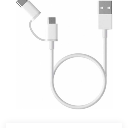
Добавляйте товары
в корзину
Оплачивайте сегодня только
25
% картой любого банка
Получайте товар
выбранный способом
Оставшиеся
75
% будут
списываться
с вашей карты
по
25
%
каждые 2 недели
Подробнее