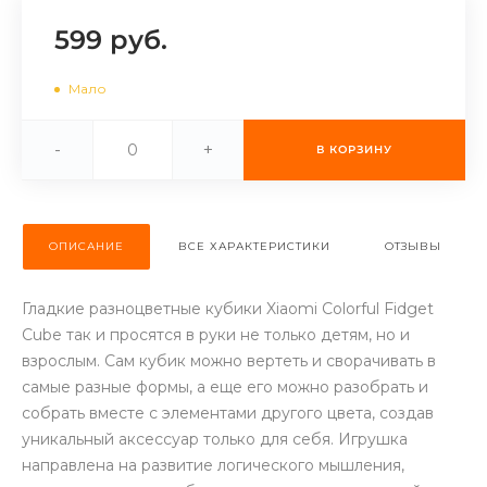
об оплате Плайтом
599 руб.
Мало
Остались вопросы?
25
-
+
В КОРЗИНУ
8 800 302-02-51
plait.ru
раз в 2
недели
ОПИСАНИЕ
ВСЕ ХАРАКТЕРИСТИКИ
ОТЗЫВЫ
Гладкие разноцветные кубики Xiaomi Colorful Fidget
Cube так и просятся в руки не только детям, но и
взрослым. Сам кубик можно вертеть и сворачивать в
самые разные формы, а еще его можно разобрать и
собрать вместе с элементами другого цвета, создав
уникальный аксессуар только для себя. Игрушка
направлена на развитие логического мышления,